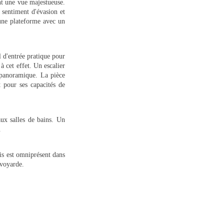
ant une vue majestueuse.
sentiment d'évasion et
 une plateforme avec un
l d'entrée pratique pour
 cet effet. Un escalier
 panoramique. La pièce
t pour ses capacités de
aux salles de bains. Un
.
ois est omniprésent dans
avoyarde.