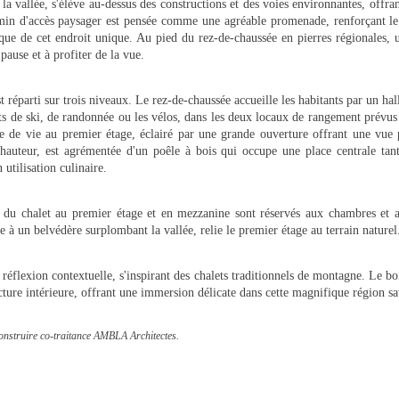
 la vallée, s'élève au-dessus des constructions et des voies environnantes, offr
in d'accès paysager est pensée comme une agréable promenade, renforçant le 
tique de cet endroit unique. Au pied du rez-de-chaussée en pierres régionales,
 pause et à profiter de la vue.
st réparti sur trois niveaux. Le rez-de-chaussée accueille les habitants par un hal
s de ski, de randonnée ou les vélos, dans les deux locaux de rangement prévus à
ce de vie au premier étage, éclairé par une grande ouverture offrant une vue
 hauteur, est agrémentée d'un poêle à bois qui occupe une place centrale tan
utilisation culinaire.
re du chalet au premier étage et en mezzanine sont réservés aux chambres et 
e à un belvédère surplombant la vallée, relie le premier étage au terrain naturel
 réflexion contextuelle, s'inspirant des chalets traditionnels de montagne. Le b
tecture intérieure, offrant une immersion délicate dans cette magnifique région s
onstruire co-traitance AMBLA Architectes.