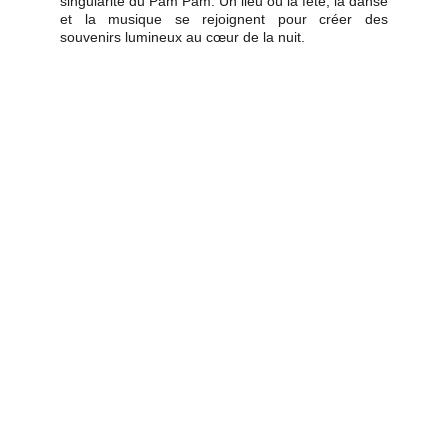
singularité du Pam Pam. Un lieu où la fête, la danse
et la musique se rejoignent pour créer des
souvenirs lumineux au cœur de la nuit.